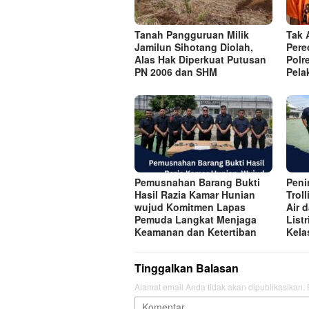
Tanah Pangguruan Milik
Tak 
Jamilun Sihotang Diolah,
Pere
Alas Hak Diperkuat Putusan
Polr
PN 2006 dan SHM
Pela
Pemusnahan Barang Bukti
Peni
Hasil Razia Kamar Hunian
Trol
wujud Komitmen Lapas
Air 
Pemuda Langkat Menjaga
List
Keamanan dan Ketertiban
Kela
Tinggalkan Balasan
Alamat email Anda tidak akan dipublikasikan.