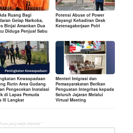
Ada Ruang Bagi
Potensi Abuse of Power
daran Gelap Narkoba,
Bayangi Kehadiran Desk
es Binjai Amankan Dua
Ketenagakerjaan Polri
ku Diduga Penjual Sabu
ngkatan Kewaspadaan
Menteri Imigrasi dan
ling Rutin Area Gudang
Pemasyarakatan Berikan
dan Pengecekan Instalasi
Penguatan Integritas kepada
rik di Lapas Pemuda
Seluruh Jajaran Melalui
s lll Langkat
Virtual Meeting
Ruas yang wajib ditandai
*