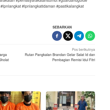
arakatan #pemasyarakatansumut #guardandguide
 #lpnlangkat #lpnlangkatidaman #pastikalangkat
SEBARKAN
Pos berikutnya
Warga
Rutan Pangkalan Brandan Gelar Salat Id dan
Sholat
Pembagian Remisi Idul Fitri