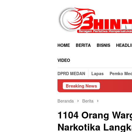
Loncat
ke
konten
HOME
BERITA
BISNIS
HEADLI
VIDEO
DPRD MEDAN
Lapas
Pemko Me
Breaking News
Beranda
Berita
1104 Orang War
Narkotika Langk