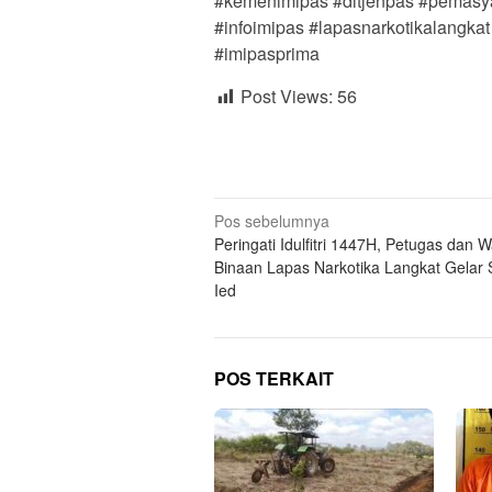
#kemenimipas #ditjenpas #pemasy
#infoimipas #lapasnarkotikalangkat
#imipasprima
Post Views:
56
Navigasi
Pos sebelumnya
Peringati Idulfitri 1447H, Petugas dan 
pos
Binaan Lapas Narkotika Langkat Gelar 
Ied
POS TERKAIT