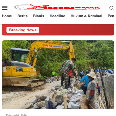
Loncat
Menu
ke
Mobile
konten
Home
Berita
Bisnis
Headline
Hukum & Kriminal
Peme
Breaking News
Februari 6, 2026