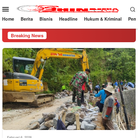
Loncat
Menu
ke
Mobile
konten
Home
Berita
Bisnis
Headline
Hukum & Kriminal
Peme
Breaking News
Februari 6, 2026