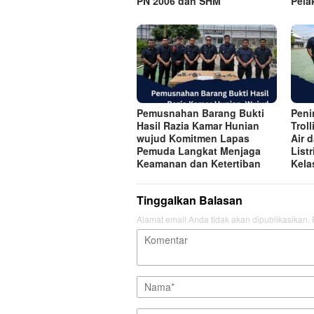
PN 2006 dan SHM
Pela
Pemusnahan Barang Bukti
Peni
Hasil Razia Kamar Hunian
Trol
wujud Komitmen Lapas
Air 
Pemuda Langkat Menjaga
List
Keamanan dan Ketertiban
Kela
Tinggalkan Balasan
Alamat email Anda tidak akan dipublikasikan.