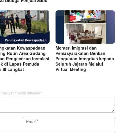
ku Diduga Penjual Sabu
ngkatan Kewaspadaan
Menteri Imigrasi dan
ling Rutin Area Gudang
Pemasyarakatan Berikan
dan Pengecekan Instalasi
Penguatan Integritas kepada
rik di Lapas Pemuda
Seluruh Jajaran Melalui
s lll Langkat
Virtual Meeting
Ruas yang wajib ditandai
*