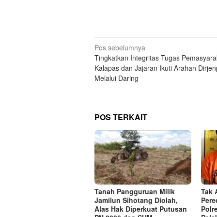
Navigasi
Pos sebelumnya
Tingkatkan Integritas Tugas Pemasyara
pos
Kalapas dan Jajaran Ikuti Arahan Dirje
Melalui Daring
POS TERKAIT
Tanah Pangguruan Milik
Tak 
Jamilun Sihotang Diolah,
Pere
Alas Hak Diperkuat Putusan
Polr