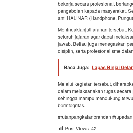
bekerja secara profesional, bertang
pengabdian kepada masyarakat. Sel
anti HALINAR (Handphone, Punguta
Menindaklanjuti arahan tersebut,
seluruh jajaran agar dapat melaks
jawab. Beliau juga menegaskan pen
disiplin, serta profesionalisme dal
Baca Juga:
Lapas Binjai Gel
Melalui kegiatan tersebut, dihara
dalam melaksanakan tugas secara prof
sehingga mampu mendukung terwuj
berintegritas.
#rutanpangkalanbrandan #rupadan 
Post Views:
42