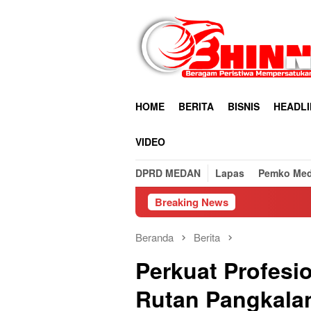
Loncat
ke
konten
HOME
BERITA
BISNIS
HEADLI
VIDEO
DPRD MEDAN
Lapas
Pemko Me
Breaking News
Beranda
Berita
Perkuat Profesio
Rutan Pangkalan