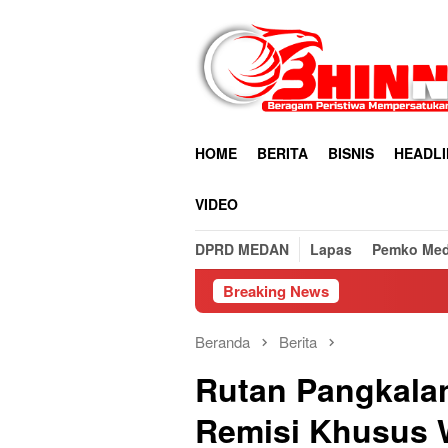
Loncat
ke
konten
HOME
BERITA
BISNIS
HEADLI
VIDEO
DPRD MEDAN
Lapas
Pemko Me
Breaking News
Beranda
Berita
Rutan Pangkala
Remisi Khusus 