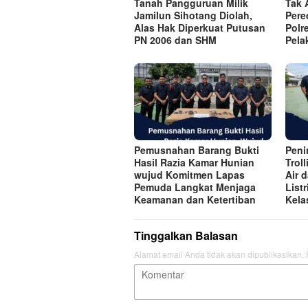
Tanah Pangguruan Milik
Tak 
Jamilun Sihotang Diolah,
Pere
Alas Hak Diperkuat Putusan
Polr
PN 2006 dan SHM
Pela
Pemusnahan Barang Bukti
Peni
Hasil Razia Kamar Hunian
Trol
wujud Komitmen Lapas
Air 
Pemuda Langkat Menjaga
List
Keamanan dan Ketertiban
Kela
Tinggalkan Balasan
Alamat email Anda tidak akan dipublikasikan.