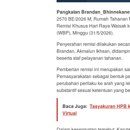
Pangkalan Brandan_Bhinnekane
2570 BE/2026 M, Rumah Tahanan N
Remisi Khusus Hari Raya Waisak k
(WBP), Minggu (31/5/2026).
Penyerahan remisi dilakukan secar
Brandan, Akmalun Ikhsan, didampin
beserta staf pelayanan tahanan.
Pemberian remisi ini merupakan sal
Pemasyarakatan sebagai bentuk p
perubahan perilaku ke arah yang le
substantif sesuai ketentuan yang be
Baca Juga:
Tasyakuran HPB k
Virtual
Dalam kesempatan tersebut, Karu