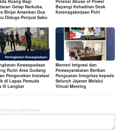
Ada Ruang Bagi
Potensi Abuse of Power
daran Gelap Narkoba,
Bayangi Kehadiran Desk
es Binjai Amankan Dua
Ketenagakerjaan Polri
ku Diduga Penjual Sabu
ngkatan Kewaspadaan
Menteri Imigrasi dan
ling Rutin Area Gudang
Pemasyarakatan Berikan
dan Pengecekan Instalasi
Penguatan Integritas kepada
rik di Lapas Pemuda
Seluruh Jajaran Melalui
s lll Langkat
Virtual Meeting
Ruas yang wajib ditandai
*