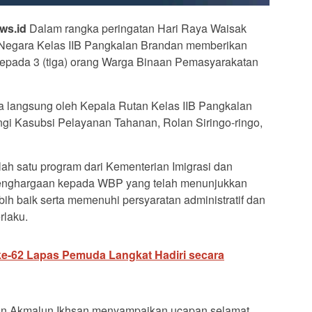
ws.id
Dalam rangka peringatan Hari Raya Waisak
egara Kelas IIB Pangkalan Brandan memberikan
epada 3 (tiga) orang Warga Binaan Pemasyarakatan
a langsung oleh Kepala Rutan Kelas IIB Pangkalan
gi Kasubsi Pelayanan Tahanan, Rolan Siringo-ringo,
ah satu program dari Kementerian Imigrasi dan
enghargaan kepada WBP yang telah menunjukkan
bih baik serta memenuhi persyaratan administratif dan
rlaku.
e-62 Lapas Pemuda Langkat Hadiri secara
tan Akmalun Ikhsan menyampaikan ucapan selamat