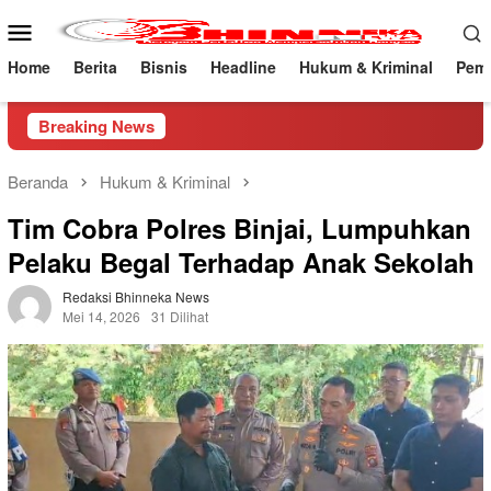
Loncat
Menu
ke
Mobile
konten
Home
Berita
Bisnis
Headline
Hukum & Kriminal
Peme
Breaking News
Beranda
Hukum & Kriminal
Tim Cobra Polres Binjai, Lumpuhkan
Pelaku Begal Terhadap Anak Sekolah
Redaksi Bhinneka News
Mei 14, 2026
31 Dilihat