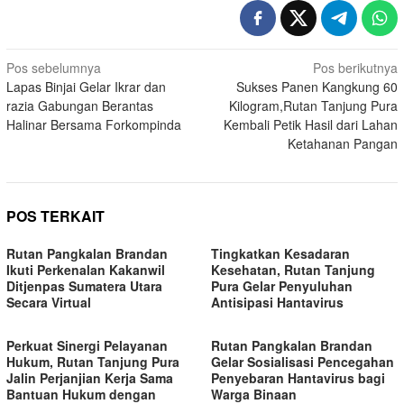
Navigasi
Pos sebelumnya
Pos berikutnya
Lapas Binjai Gelar Ikrar dan
Sukses Panen Kangkung 60
pos
razia Gabungan Berantas
Kilogram,Rutan Tanjung Pura
Halinar Bersama Forkompinda
Kembali Petik Hasil dari Lahan
Ketahanan Pangan
POS TERKAIT
Rutan Pangkalan Brandan
Tingkatkan Kesadaran
Ikuti Perkenalan Kakanwil
Kesehatan, Rutan Tanjung
Ditjenpas Sumatera Utara
Pura Gelar Penyuluhan
Secara Virtual
Antisipasi Hantavirus
Perkuat Sinergi Pelayanan
Rutan Pangkalan Brandan
Hukum, Rutan Tanjung Pura
Gelar Sosialisasi Pencegahan
Jalin Perjanjian Kerja Sama
Penyebaran Hantavirus bagi
Bantuan Hukum dengan
Warga Binaan