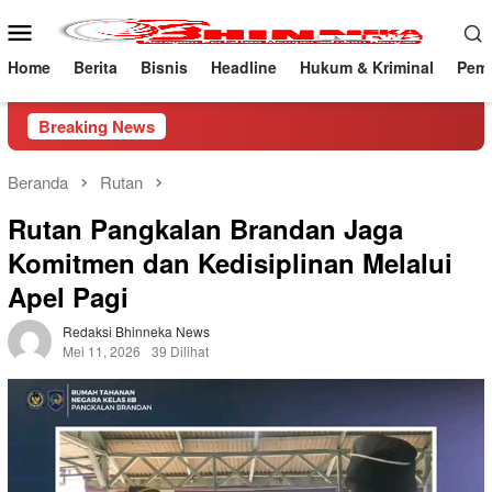
Loncat
Menu
ke
Mobile
konten
Home
Berita
Bisnis
Headline
Hukum & Kriminal
Peme
Breaking News
Beranda
Rutan
Rutan Pangkalan Brandan Jaga
Komitmen dan Kedisiplinan Melalui
Apel Pagi
Redaksi Bhinneka News
Mei 11, 2026
39 Dilihat