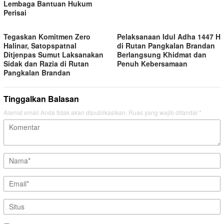
Lembaga Bantuan Hukum
Perisai
Tegaskan Komitmen Zero
Pelaksanaan Idul Adha 1447 H
Halinar, Satopspatnal
di Rutan Pangkalan Brandan
Ditjenpas Sumut Laksanakan
Berlangsung Khidmat dan
Sidak dan Razia di Rutan
Penuh Kebersamaan
Pangkalan Brandan
Tinggalkan Balasan
Alamat email Anda tidak akan dipublikasikan.
Ruas yang wajib ditandai
*