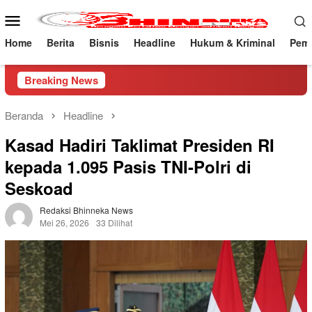
Loncat
Menu
ke
Mobile
konten
Home
Berita
Bisnis
Headline
Hukum & Kriminal
Peme
Breaking News
Beranda
Headline
Kasad Hadiri Taklimat Presiden RI
kepada 1.095 Pasis TNI-Polri di
Seskoad
Redaksi Bhinneka News
Mei 26, 2026
33 Dilihat