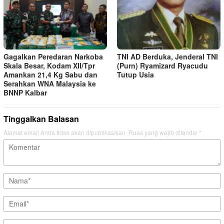
Gagalkan Peredaran Narkoba
TNI AD Berduka, Jenderal TNI
Skala Besar, Kodam XII/Tpr
(Purn) Ryamizard Ryacudu
Amankan 21,4 Kg Sabu dan
Tutup Usia
Serahkan WNA Malaysia ke
BNNP Kalbar
Tinggalkan Balasan
Alamat email Anda tidak akan dipublikasikan.
Ruas yang wajib ditandai
*