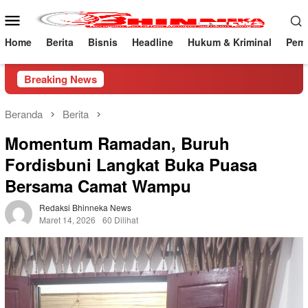
Loncat
Menu
ke
Mobile
konten
Home
Berita
Bisnis
Headline
Hukum & Kriminal
Peme
Breaking News
Beranda
Berita
Momentum Ramadan, Buruh
Fordisbuni Langkat Buka Puasa
Bersama Camat Wampu
Redaksi Bhinneka News
Maret 14, 2026
60 Dilihat