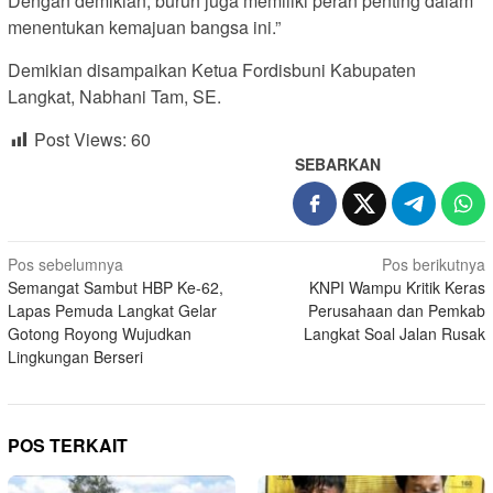
Dengan demikian, buruh juga memiliki peran penting dalam
menentukan kemajuan bangsa ini.”
Demikian disampaikan Ketua Fordisbuni Kabupaten
Langkat, Nabhani Tam, SE.
Post Views:
60
SEBARKAN
Navigasi
Pos sebelumnya
Pos berikutnya
Semangat Sambut HBP Ke-62,
KNPI Wampu Kritik Keras
pos
Lapas Pemuda Langkat Gelar
Perusahaan dan Pemkab
Gotong Royong Wujudkan
Langkat Soal Jalan Rusak
Lingkungan Berseri
POS TERKAIT