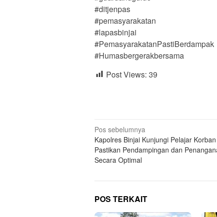
#ditjenpas
#pemasyarakatan
#lapasbinjai
#PemasyarakatanPastiBerdampak
#Humasbergerakbersama
Post Views:
39
Navigasi
Pos sebelumnya
Kapolres Binjai Kunjungi Pelajar Korban
pos
Pastikan Pendampingan dan Penangan
Secara Optimal
POS TERKAIT