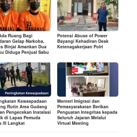
Ada Ruang Bagi
Potensi Abuse of Power
daran Gelap Narkoba,
Bayangi Kehadiran Desk
es Binjai Amankan Dua
Ketenagakerjaan Polri
ku Diduga Penjual Sabu
ngkatan Kewaspadaan
Menteri Imigrasi dan
ling Rutin Area Gudang
Pemasyarakatan Berikan
dan Pengecekan Instalasi
Penguatan Integritas kepada
rik di Lapas Pemuda
Seluruh Jajaran Melalui
s lll Langkat
Virtual Meeting