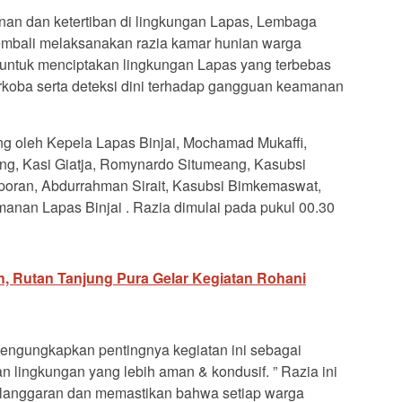
n dan ketertiban di lingkungan Lapas, Lembaga
embali melaksanakan razia kamar hunian warga
n untuk menciptakan lingkungan Lapas yang terbebas
arkoba serta deteksi dini terhadap gangguan keamanan
ng oleh Kepela Lapas Binjai, Mochamad Mukaffi,
ng, Kasi Giatja, Romynardo Situmeang, Kasubsi
laporan, Abdurrahman Sirait, Kasubsi Bimkemaswat,
manan Lapas Binjai . Razia dimulai pada pukul 00.30
, Rutan Tanjung Pura Gelar Kegiatan Rohani
engungkapkan pentingnya kegiatan ini sebagai
n lingkungan yang lebih aman & kondusif. ” Razia ini
langgaran dan memastikan bahwa setiap warga