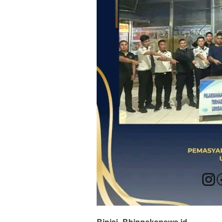
Binjai_Bhinnekanews.id