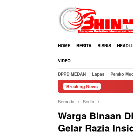
Loncat
ke
konten
HOME
BERITA
BISNIS
HEADLI
VIDEO
DPRD MEDAN
Lapas
Pemko Me
Breaking News
Beranda
Berita
Warga Binaan Di
Gelar Razia Ins