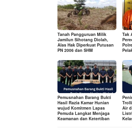
Tanah Pangguruan Milik
Tak 
Jamilun Sihotang Diolah,
Pere
Alas Hak Diperkuat Putusan
Polr
PN 2006 dan SHM
Pela
Pemusnahan Barang Bukti
Peni
Hasil Razia Kamar Hunian
Trol
wujud Komitmen Lapas
Air 
Pemuda Langkat Menjaga
List
Keamanan dan Ketertiban
Kela