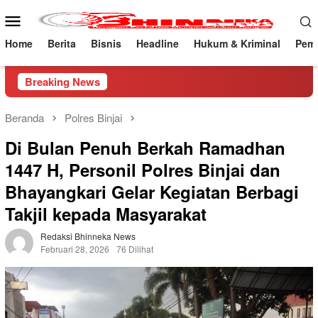
Loncat
Menu
ke
Mobile
konten
Home
Berita
Bisnis
Headline
Hukum & Kriminal
Peme
Breaking News
Beranda
Polres Binjai
Di Bulan Penuh Berkah Ramadhan
1447 H, Personil Polres Binjai dan
Bhayangkari Gelar Kegiatan Berbagi
Takjil kepada Masyarakat
Redaksi Bhinneka News
Februari 28, 2026
76 Dilihat