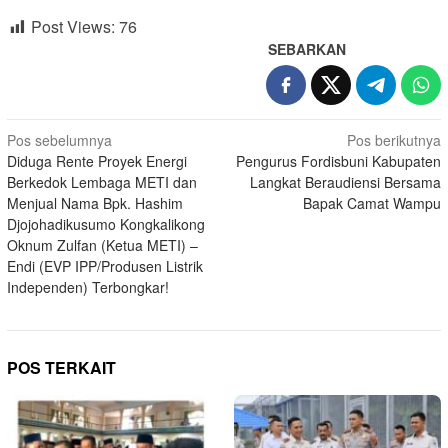
Post Views:
76
SEBARKAN
Navigasi
Pos sebelumnya
Pos berikutnya
Diduga Rente Proyek Energi
Pengurus Fordisbuni Kabupaten
pos
Berkedok Lembaga METI dan
Langkat Beraudiensi Bersama
Menjual Nama Bpk. Hashim
Bapak Camat Wampu
Djojohadikusumo Kongkalikong
Oknum Zulfan (Ketua METI) –
Endi (EVP IPP/Produsen Listrik
Independen) Terbongkar!
POS TERKAIT