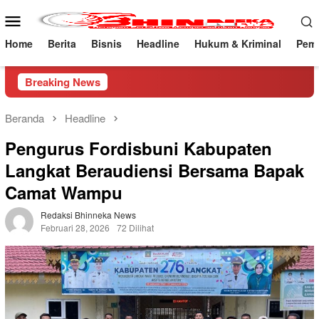
Loncat
Menu
ke
Mobile
konten
Home
Berita
Bisnis
Headline
Hukum & Kriminal
Peme
Breaking News
Beranda
Headline
Pengurus Fordisbuni Kabupaten
Langkat Beraudiensi Bersama Bapak
Camat Wampu
Redaksi Bhinneka News
Februari 28, 2026
72 Dilihat