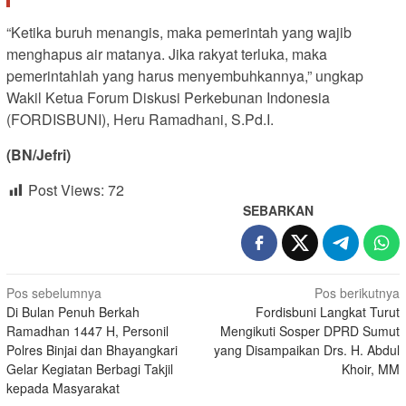
“Ketika buruh menangis, maka pemerintah yang wajib
menghapus air matanya. Jika rakyat terluka, maka
pemerintahlah yang harus menyembuhkannya,” ungkap
Wakil Ketua Forum Diskusi Perkebunan Indonesia
(FORDISBUNI), Heru Ramadhani, S.Pd.I.
(BN/Jefri)
Post Views:
72
SEBARKAN
Navigasi
Pos sebelumnya
Pos berikutnya
Di Bulan Penuh Berkah
Fordisbuni Langkat Turut
pos
Ramadhan 1447 H, Personil
Mengikuti Sosper DPRD Sumut
Polres Binjai dan Bhayangkari
yang Disampaikan Drs. H. Abdul
Gelar Kegiatan Berbagi Takjil
Khoir, MM
kepada Masyarakat