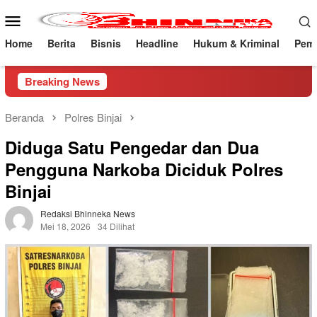
Loncat
Menu
ke
Mobile
konten
Home
Berita
Bisnis
Headline
Hukum & Kriminal
Peme
Breaking News
Beranda
Polres Binjai
Diduga Satu Pengedar dan Dua
Pengguna Narkoba Diciduk Polres
Binjai
Redaksi Bhinneka News
Mei 18, 2026
34 Dilihat