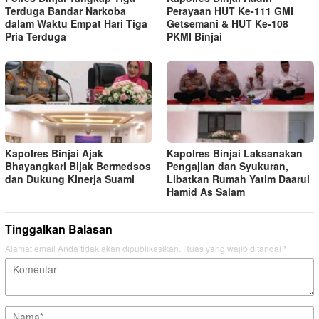
Terduga Bandar Narkoba
Perayaan HUT Ke-111 GMI
dalam Waktu Empat Hari Tiga
Getsemani & HUT Ke-108
Pria Terduga
PKMI Binjai
Kapolres Binjai Ajak
Kapolres Binjai Laksanakan
Bhayangkari Bijak Bermedsos
Pengajian dan Syukuran,
dan Dukung Kinerja Suami
Libatkan Rumah Yatim Daarul
Hamid As Salam
Tinggalkan Balasan
Alamat email Anda tidak akan dipublikasikan.
Ruas yang wajib ditandai
*