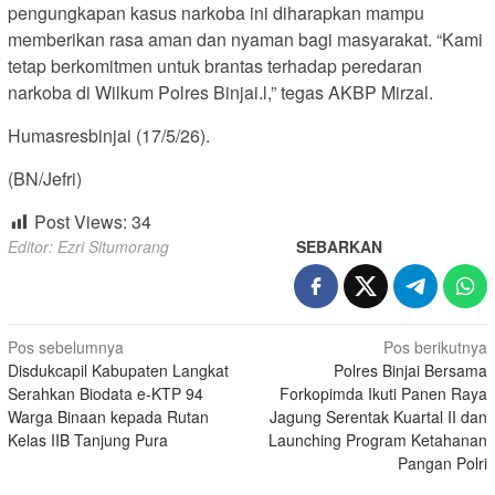
pengungkapan kasus narkoba ini diharapkan mampu
memberikan rasa aman dan nyaman bagi masyarakat. “Kami
tetap berkomitmen untuk brantas terhadap peredaran
narkoba di Wilkum Polres Binjai.l,” tegas AKBP Mirzal.
Humasresbinjai (17/5/26).
(BN/Jefri)
Post Views:
34
Editor: Ezri Situmorang
SEBARKAN
Navigasi
Pos sebelumnya
Pos berikutnya
Disdukcapil Kabupaten Langkat
Polres Binjai Bersama
pos
Serahkan Biodata e-KTP 94
Forkopimda Ikuti Panen Raya
Warga Binaan kepada Rutan
Jagung Serentak Kuartal II dan
Kelas IIB Tanjung Pura
Launching Program Ketahanan
Pangan Polri