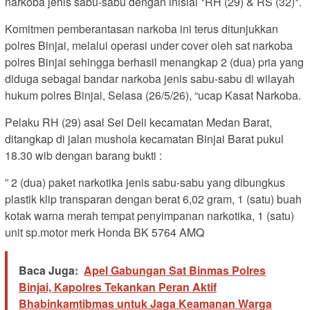
narkoba jenis sabu-sabu dengan inisial *RH (29) & RS (32)*.
Komitmen pemberantasan narkoba ini terus ditunjukkan
polres Binjai, melalui operasi under cover oleh sat narkoba
polres Binjai sehingga berhasil menangkap 2 (dua) pria yang
diduga sebagai bandar narkoba jenis sabu-sabu di wilayah
hukum polres Binjai, Selasa (26/5/26), “ucap Kasat Narkoba.
Pelaku RH (29) asal Sei Deli kecamatan Medan Barat,
ditangkap di jalan mushola kecamatan Binjai Barat pukul
18.30 wib dengan barang bukti :
” 2 (dua) paket narkotika jenis sabu-sabu yang dibungkus
plastik klip transparan dengan berat 6,02 gram, 1 (satu) buah
kotak warna merah tempat penyimpanan narkotika, 1 (satu)
unit sp.motor merk Honda BK 5764 AMQ
Baca Juga:
Apel Gabungan Sat Binmas Polres
Binjai, Kapolres Tekankan Peran Aktif
Bhabinkamtibmas untuk Jaga Keamanan Warga