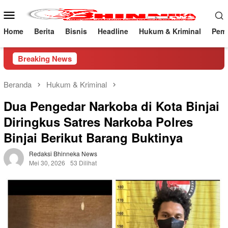
Loncat
Menu
ke
Mobile
konten
Home
Berita
Bisnis
Headline
Hukum & Kriminal
Peme
Breaking News
Beranda
Hukum & Kriminal
Dua Pengedar Narkoba di Kota Binjai
Diringkus Satres Narkoba Polres
Binjai Berikut Barang Buktinya
Redaksi Bhinneka News
Mei 30, 2026
53 Dilihat