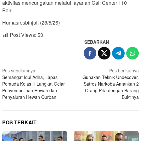
aktivitas mencurigakan melalui layanan Call Center 110
Polri.
Humasresbinjai, (28/5/26)
Post Views:
53
SEBARKAN
Navigasi
Pos sebelumnya
Pos berikutnya
Semangat Idul Adha, Lapas
Gunakan Teknik Undecover,
pos
Pemuda Kelas lll Langkat Gelar
Satres Narkoba Amankan 2
Penyembelihan Hewan dan
Orang Pria dengan Barang
Penyaluran Hewan Qurban
Buktinya
POS TERKAIT