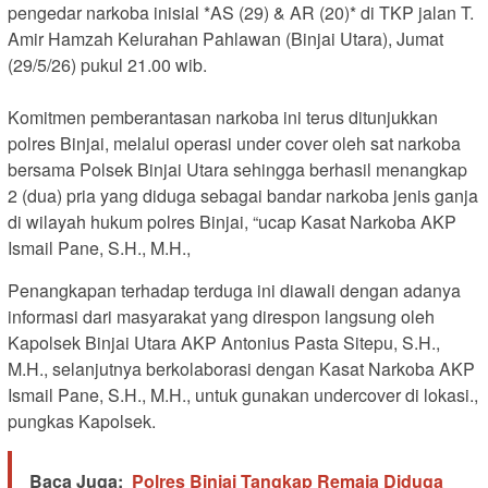
pengedar narkoba inisial *AS (29) & AR (20)* di TKP jalan T.
Amir Hamzah Kelurahan Pahlawan (Binjai Utara), Jumat
(29/5/26) pukul 21.00 wib.
Komitmen pemberantasan narkoba ini terus ditunjukkan
polres Binjai, melalui operasi under cover oleh sat narkoba
bersama Polsek Binjai Utara sehingga berhasil menangkap
2 (dua) pria yang diduga sebagai bandar narkoba jenis ganja
di wilayah hukum polres Binjai, “ucap Kasat Narkoba AKP
Ismail Pane, S.H., M.H.,
Penangkapan terhadap terduga ini diawali dengan adanya
informasi dari masyarakat yang direspon langsung oleh
Kapolsek Binjai Utara AKP Antonius Pasta Sitepu, S.H.,
M.H., selanjutnya berkolaborasi dengan Kasat Narkoba AKP
Ismail Pane, S.H., M.H., untuk gunakan undercover di lokasi.,
pungkas Kapolsek.
Baca Juga:
Polres Binjai Tangkap Remaja Diduga