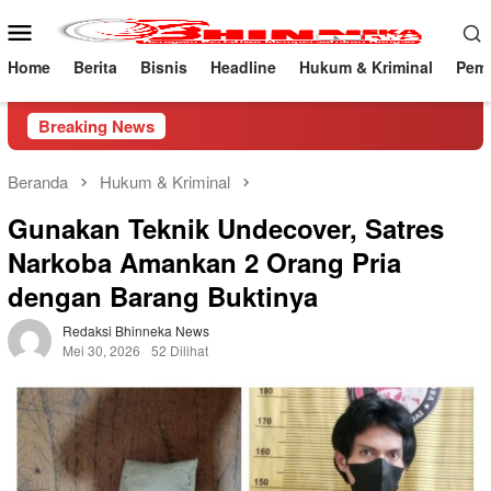
Loncat
Menu
ke
Mobile
konten
Home
Berita
Bisnis
Headline
Hukum & Kriminal
Peme
Breaking News
Beranda
Hukum & Kriminal
Gunakan Teknik Undecover, Satres
Narkoba Amankan 2 Orang Pria
dengan Barang Buktinya
Redaksi Bhinneka News
Mei 30, 2026
52 Dilihat