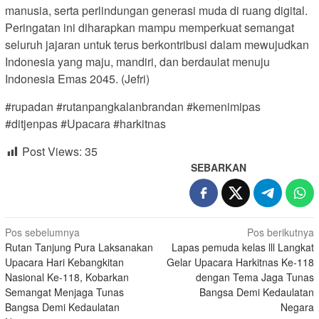
manusia, serta perlindungan generasi muda di ruang digital.
Peringatan ini diharapkan mampu memperkuat semangat
seluruh jajaran untuk terus berkontribusi dalam mewujudkan
Indonesia yang maju, mandiri, dan berdaulat menuju
Indonesia Emas 2045. (Jefri)
#rupadan #rutanpangkalanbrandan #kemenimipas
#ditjenpas #Upacara #harkitnas
Post Views:
35
SEBARKAN
Navigasi
Pos sebelumnya
Pos berikutnya
Rutan Tanjung Pura Laksanakan
Lapas pemuda kelas lll Langkat
pos
Upacara Hari Kebangkitan
Gelar Upacara Harkitnas Ke-118
Nasional Ke-118, Kobarkan
dengan Tema Jaga Tunas
Semangat Menjaga Tunas
Bangsa Demi Kedaulatan
Bangsa Demi Kedaulatan
Negara