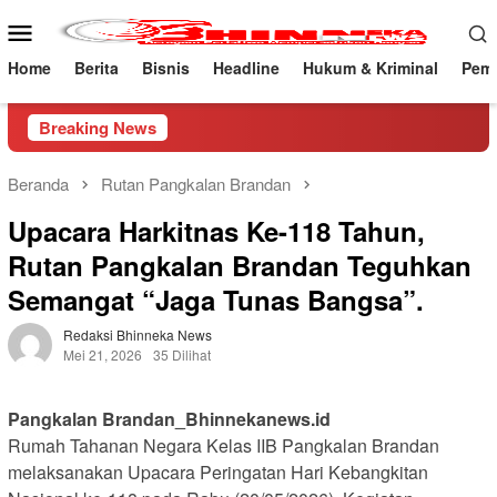
Loncat
Menu
ke
Mobile
konten
Home
Berita
Bisnis
Headline
Hukum & Kriminal
Peme
Breaking News
Beranda
Rutan Pangkalan Brandan
Upacara Harkitnas Ke-118 Tahun,
Rutan Pangkalan Brandan Teguhkan
Semangat “Jaga Tunas Bangsa”.
Redaksi Bhinneka News
Mei 21, 2026
35 Dilihat
Pangkalan Brandan_Bhinnekanews.id
Rumah Tahanan Negara Kelas IIB Pangkalan Brandan
melaksanakan Upacara Peringatan Hari Kebangkitan