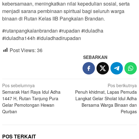
kebersamaan, meningkatkan nilai kepedulian sosial, serta
menjadi sarana pembinaan spiritual bagi seluruh warga
binaan di Rutan Kelas IIB Pangkalan Brandan.
#rutanpangkalanbrandan #rupadan #iduladha
#iduladha144h #iduladhadirupadan
Post Views:
36
SEBARKAN
Navigasi
Pos sebelumnya
Pos berikutnya
Semarak Hari Raya Idul Adha
Penuh khidmat, Lapas Pemuda
pos
1447 H, Rutan Tanjung Pura
Langkat Gelar Sholat Idul Adha
Gelar Pemotongan Hewan
Bersama Warga Binaan dan
Qurban
Petugas
POS TERKAIT