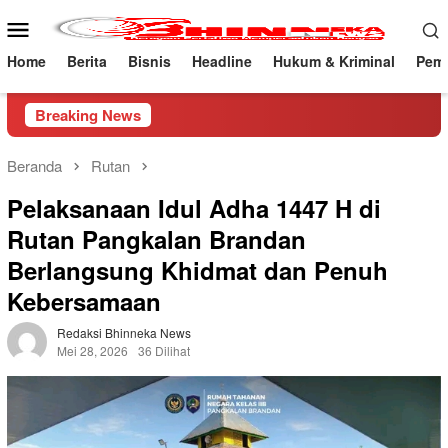
Loncat
Menu
ke
Mobile
konten
Home
Berita
Bisnis
Headline
Hukum & Kriminal
Peme
Breaking News
Beranda
Rutan
Pelaksanaan Idul Adha 1447 H di
Rutan Pangkalan Brandan
Berlangsung Khidmat dan Penuh
Kebersamaan
Redaksi Bhinneka News
Mei 28, 2026
36 Dilihat