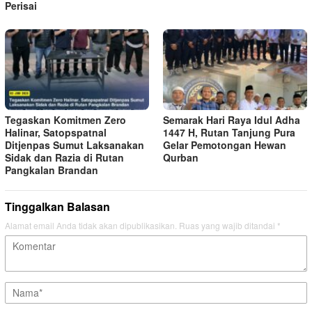
Perisai
Tegaskan Komitmen Zero
Semarak Hari Raya Idul Adha
Halinar, Satopspatnal
1447 H, Rutan Tanjung Pura
Ditjenpas Sumut Laksanakan
Gelar Pemotongan Hewan
Sidak dan Razia di Rutan
Qurban
Pangkalan Brandan
Tinggalkan Balasan
Alamat email Anda tidak akan dipublikasikan.
Ruas yang wajib ditandai
*