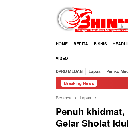
Loncat
ke
konten
HOME
BERITA
BISNIS
HEADLI
VIDEO
DPRD MEDAN
Lapas
Pemko Me
Breaking News
Beranda
Lapas
Penuh khidmat,
Gelar Sholat Id