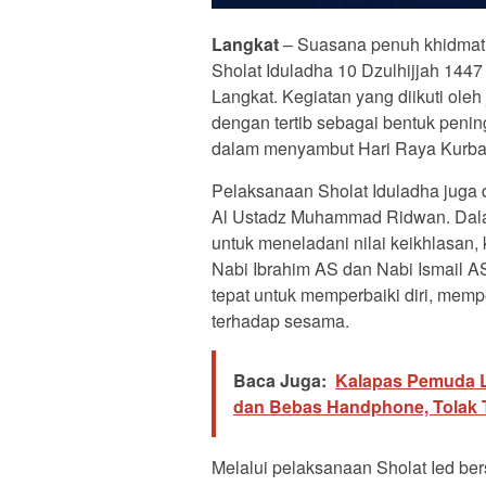
Langkat
– Suasana penuh khidmat
Sholat Iduladha 10 Dzulhijjah 144
Langkat. Kegiatan yang diikuti ole
dengan tertib sebagai bentuk pen
dalam menyambut Hari Raya Kurba
Pelaksanaan Sholat Iduladha juga
Al Ustadz Muhammad Ridwan. Dala
untuk meneladani nilai keikhlasan
Nabi Ibrahim AS dan Nabi Ismail A
tepat untuk memperbaiki diri, mem
terhadap sesama.
Baca Juga:
Kalapas Pemuda L
dan Bebas Handphone, Tolak 
Melalui pelaksanaan Sholat Ied be