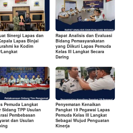
uat Sinergi Lapas dan
Rapat Analisis dan Evaluasi
Kepala Lapas Binjai
Bidang Pemasyarakatan
turahmi ke Kodim
yang Diikuti Lapas Pemuda
/Langkat
Kelas lll Langkat Secara
Daring
s Pemuda Langkat
Penyematan Kenaikan
r Sidang TPP Usulan
Pangkat 19 Pegawai Lapas
grasi Pembebasan
Pemuda Kelas lll Langkat
yarat dan Usulan
Sebagai Wujud Penguatan
ping
Kinerja