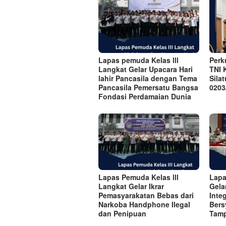
Lapas pemuda Kelas lll
Perk
Langkat Gelar Upacara Hari
TNI 
lahir Pancasila dengan Tema
Sila
Pancasila Pemersatu Bangsa
0203
Fondasi Perdamaian Dunia
Lapas Pemuda Kelas lll
Lapa
Langkat Gelar Ikrar
Gela
Pemasyarakatan Bebas dari
Inte
Narkoba Handphone Ilegal
Bers
dan Penipuan
Tam