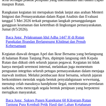
maupun Rutan.
Rangkaian kegiatan ini merupakan tindak lanjut atas arahan Menteri
Imigrasi dan Pemasyarakatan dalam Rapat Analisis dan Evaluasi
tanggal 5 Mei 2026 terkait penguatan langkah penanggulangan
gangguan keamanan dan ketertiban di lingkungan pemasyarakatan.
Jumat (8/5/2026).
Baca Juga:
Pelaksanaan Idul Adha 1447 H di Rutan
Pangkalan Brandan Berlangsung Khidmat dan Penuh
Kebersamaan
Kegiatan diawali dengan Apel dan Ikrar Bersama yang berlangsung
di halaman Rutan Tanjung Pura, dipimpin langsung oleh Kepala
Rutan dan diikuti oleh seluruh jajaran pegawai. Kegiatan ini tidak
hanya menjadi seremoni internal, melainkan juga momentum
penguatan integritas seluruh petugas pemasyarakatan dalam menjaga
marwah institusi. Melalui pembacaan ikrar bersama, seluruh jajaran
berkomitmen menolak segala bentuk penyalahgunaan wewenang,
menutup celah masuknya handphone ilegal, memberantas peredaran
narkoba, serta mencegah segala bentuk penipuan yang berpotensi
merugikan masyarakat.
Baca Juga:
Sukses Panen Kangkung 60 Kilogram,Rutan
Tanjung Pura Kembali Petik Hasil dari Lahan Ketahanan