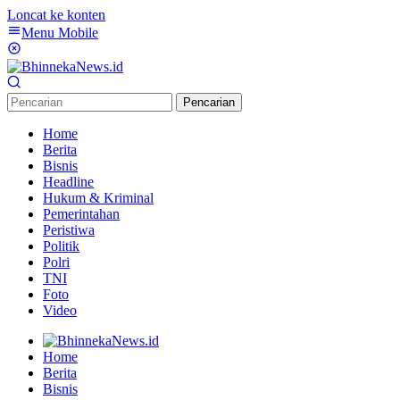
Loncat ke konten
Menu Mobile
Pencarian
Home
Berita
Bisnis
Headline
Hukum & Kriminal
Pemerintahan
Peristiwa
Politik
Polri
TNI
Foto
Video
Home
Berita
Bisnis