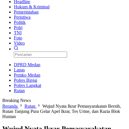
Headline
Hukum & Kriminal
Pemerintahan
Peristiwa
Politik
Polri
TNI
Foto
Video
DPRD Medan
Lapas
Pemko Medan
Polres Binjai
Polres Langkat
Rutan
Breaking News
Beranda
Rutan
Wujud Nyata Ikrar Pemasyarakatan Bersih,
Rutan Tanjung Pura Gelar Apel Ikrar, Tes Urine, dan Razia Blok
Hunian
Wujud Nyata Ikrar Pemasyarakatan