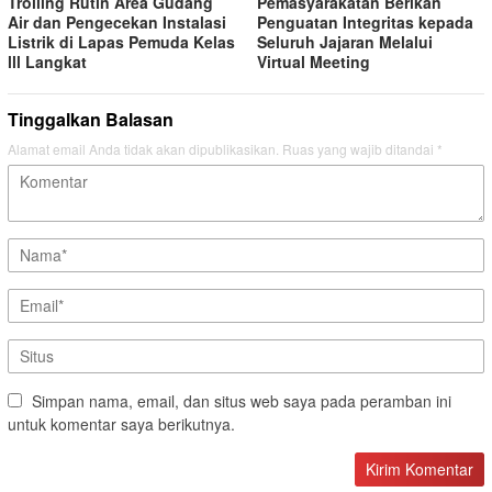
Trolling Rutin Area Gudang
Pemasyarakatan Berikan
Air dan Pengecekan Instalasi
Penguatan Integritas kepada
Listrik di Lapas Pemuda Kelas
Seluruh Jajaran Melalui
lll Langkat
Virtual Meeting
Tinggalkan Balasan
Alamat email Anda tidak akan dipublikasikan.
Ruas yang wajib ditandai
*
Simpan nama, email, dan situs web saya pada peramban ini
untuk komentar saya berikutnya.