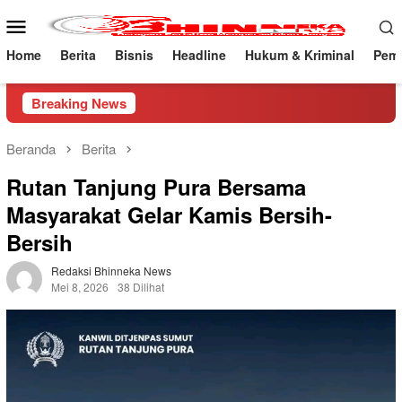
Loncat
Menu
ke
Mobile
konten
Home
Berita
Bisnis
Headline
Hukum & Kriminal
Peme
Breaking News
Beranda
Berita
Rutan Tanjung Pura Bersama
Masyarakat Gelar Kamis Bersih-
Bersih
Redaksi Bhinneka News
Mei 8, 2026
38 Dilihat