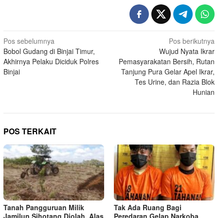
Navigasi
Pos sebelumnya
Pos berikutnya
Bobol Gudang di Binjai Timur,
Wujud Nyata Ikrar
pos
Akhirnya Pelaku Diciduk Polres
Pemasyarakatan Bersih, Rutan
Binjai
Tanjung Pura Gelar Apel Ikrar,
Tes Urine, dan Razia Blok
Hunian
POS TERKAIT
Tanah Pangguruan Milik
Tak Ada Ruang Bagi
Jamilun Sihotang Diolah, Alas
Peredaran Gelap Narkoba,